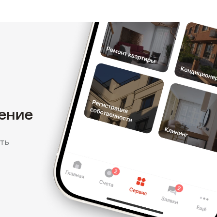
ение
ть