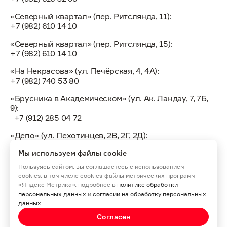
«Северный квартал» (пер. Ритслянда, 11):
+7 (982) 610 14 10
«Северный квартал» (пер. Ритслянда, 15):
+7 (982) 610 14 10
«На Некрасова» (ул. Печёрская, 4, 4А):
+7 (982) 740 53 80
«Брусника в Академическом» (ул. Ак. Ландау, 7, 7Б,
9):
+7 (912) 285 04 72
«Депо» (ул. Пехотинцев, 2В, 2Г, 2Д):
+7 (922) 155 30 10
Мы используем файлы cookie
Пользуясь сайтом, вы соглашаетесь с использованием
cookies, в том числе cookies-файлы метрических программ
«Яндекс Метрика», подробнее в
политике обработки
персональных данных
и
согласии на обработку персональных
создание сайта -
idaproject
данных
.
Сайт носит информационный характер, размещенные
Согласен
материалы не являются публичной офертой