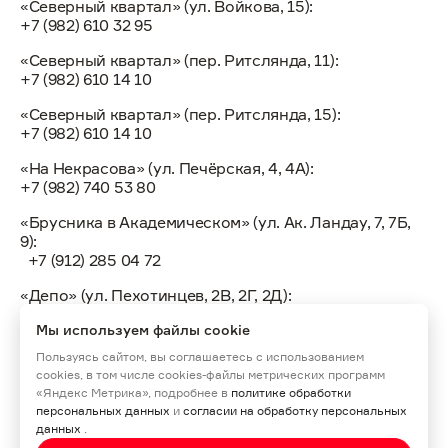
«Северный квартал» (ул. Войкова, 15):
+7 (982) 610 32 95
«Северный квартал» (пер. Ритслянда, 11):
+7 (982) 610 14 10
«Северный квартал» (пер. Ритслянда, 15):
+7 (982) 610 14 10
«На Некрасова» (ул. Печёрская, 4, 4А):
+7 (982) 740 53 80
«Брусника в Академическом» (ул. Ак. Ландау, 7, 7Б,
9):
+7 (912) 285 04 72
«Депо» (ул. Пехотинцев, 2В, 2Г, 2Д):
+7 (922) 155 30 10
Мы используем файлы cookie
Пользуясь сайтом, вы соглашаетесь с использованием
cookies, в том числе cookies-файлы метрических программ
«Яндекс Метрика», подробнее в
политике обработки
персональных данных
и
согласии на обработку персональных
создание сайта -
idaproject
данных
.