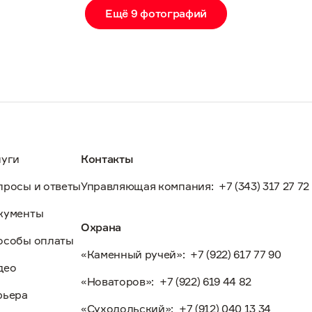
Ещё 9 фотографий
луги
Контакты
просы и ответы
Управляющая компания:
+7 (343) 317 27 72
кументы
Охрана
особы оплаты
«Каменный ручей»:
+7 (922) 617 77 90
део
«Новаторов»:
+7 (922) 619 44 82
рьера
«Суходольский»:
+7 (912) 040 13 34