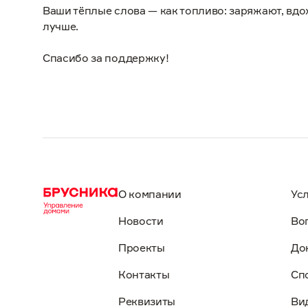
Ваши тёплые слова — как топливо: заряжают, вд
лучше.
Спасибо за поддержку!
О компании
Ус
Новости
Во
Проекты
До
Контакты
Сп
Реквизиты
Ви