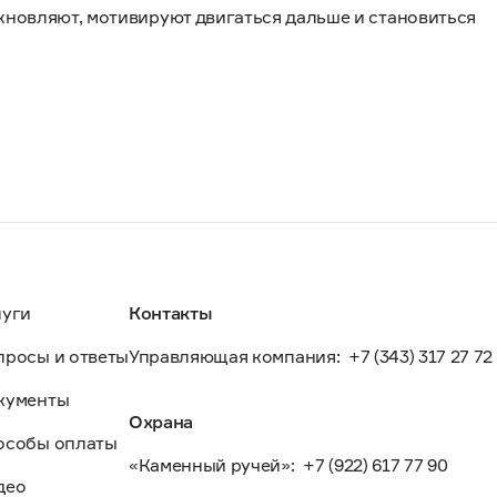
охновляют, мотивируют двигаться дальше и становиться
луги
Контакты
просы и ответы
Управляющая компания:
+7 (343) 317 27 72
кументы
Охрана
особы оплаты
«Каменный ручей»:
+7 (922) 617 77 90
део