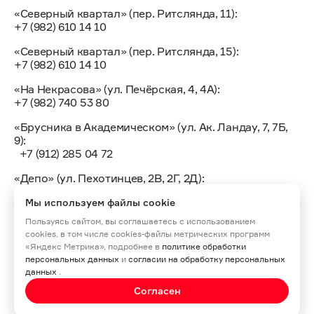
«Северный квартал» (пер. Ритслянда, 11):
+7 (982) 610 14 10
«Северный квартал» (пер. Ритслянда, 15):
+7 (982) 610 14 10
«На Некрасова» (ул. Печёрская, 4, 4А):
+7 (982) 740 53 80
«Брусника в Академическом» (ул. Ак. Ландау, 7, 7Б,
9):
+7 (912) 285 04 72
«Депо» (ул. Пехотинцев, 2В, 2Г, 2Д):
+7 (922) 155 30 10
Мы используем файлы cookie
Пользуясь сайтом, вы соглашаетесь с использованием
cookies, в том числе cookies-файлы метрических программ
«Яндекс Метрика», подробнее в
политике обработки
персональных данных
и
согласии на обработку персональных
создание сайта -
idaproject
данных
.
Сайт носит информационный характер, размещенные
Согласен
материалы не являются публичной офертой